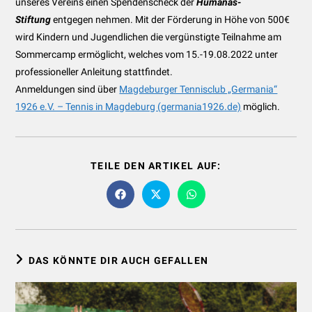
unseres Vereins einen Spendenscheck der
Humanas-
Stiftung
entgegen nehmen. Mit der Förderung in Höhe von 500€
wird Kindern und Jugendlichen die vergünstigte Teilnahme am
Sommercamp ermöglicht, welches vom 15.-19.08.2022 unter
professioneller Anleitung stattfindet.
Anmeldungen sind über
Magdeburger Tennisclub „Germania“
1926 e.V. – Tennis in Magdeburg (germania1926.de)
möglich.
DIESEN
TEILE DEN ARTIKEL AUF:
INHALT
TEILEN
Öffnet
Öffnet
Öffnet
in
in
in
einem
einem
einem
neuen
neuen
neuen
Fenster
Fenster
Fenster
DAS KÖNNTE DIR AUCH GEFALLEN